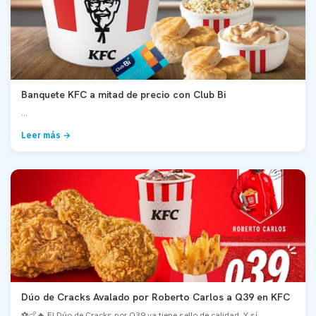
Banquete KFC a mitad de precio con Club Bi
...
Leer más →
Dúo de Cracks Avalado por Roberto Carlos a Q39 en KFC
⚽🍗🔥 El Dúo de Cracks por Q39 ya tiene sello de calidad. Y sí...