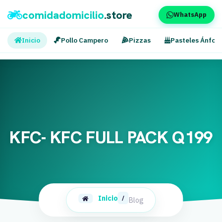
comidadomicilio
.store
WhatsApp
Inicio
Pollo Campero
Pizzas
Pasteles Ánfor
KFC- KFC FULL PACK Q199
Inicio
/
Blog