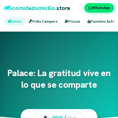
comidadomicilio
.store
WhatsApp
Inicio
Pollo Campero
Pizzas
Pasteles Ánfor
Palace: La gratitud vive en
lo que se comparte
Inicio
/
Blog