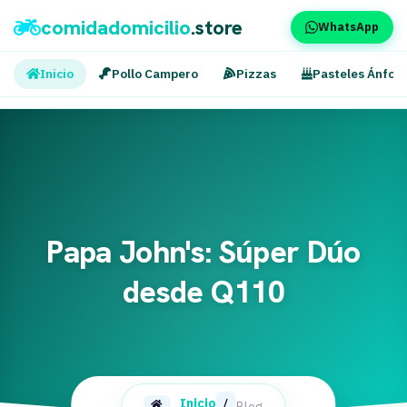
comidadomicilio
.store
WhatsApp
Inicio
Pollo Campero
Pizzas
Pasteles Ánfor
Papa John's: Súper Dúo
desde Q110
Inicio
/
Blog