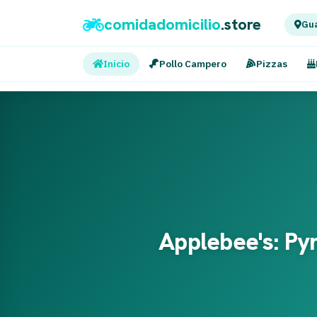
comidadomicilio
.store
Gua
Inicio
Pollo Campero
Pizzas
Applebee's: Pyr