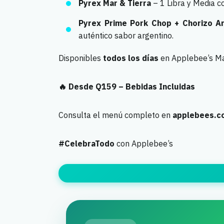
Pyrex Mar & Tierra
– 1 Libra y Media co
Pyrex Prime Pork Chop + Chorizo A
auténtico sabor argentino.
Disponibles
todos los días
en Applebee’s Maj
🔥 Desde Q159 – Bebidas Incluidas
Consulta el menú completo en
applebees.c
#CelebraTodo
con Applebee’s