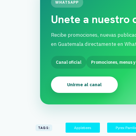
WHATSAPP
Unete a nuestro
Recibe promociones, nuevas publica
en Guatemala directamente en Wha
Canal oficial
Promociones, menus y
Unirme al canal
Applebees
Pyrex Parrill
TAGS: