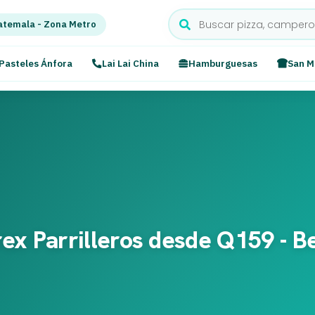
temala - Zona Metro
Pasteles Ánfora
Lai Lai China
Hamburguesas
San M
ex Parrilleros desde Q159 - B