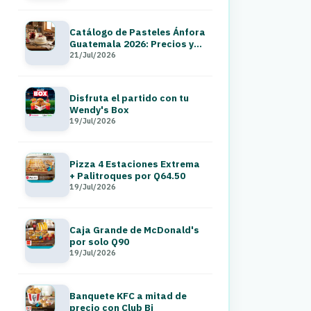
Catálogo de Pasteles Ánfora
Guatemala 2026: Precios y
Menú a Domicilio
21/Jul/2026
Disfruta el partido con tu
Wendy's Box
19/Jul/2026
Pizza 4 Estaciones Extrema
+ Palitroques por Q64.50
19/Jul/2026
Caja Grande de McDonald's
por solo Q90
19/Jul/2026
Banquete KFC a mitad de
precio con Club Bi