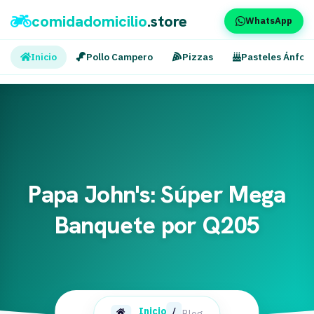
comidadomicilio
.store
WhatsApp
Inicio
Pollo Campero
Pizzas
Pasteles Ánfor
Papa John's: Súper Mega
Banquete por Q205
Inicio
/
Blog