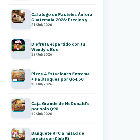
Catálogo de Pasteles Ánfora
Guatemala 2026: Precios y
Menú a Domicilio
21/Jul/2026
Disfruta el partido con tu
Wendy's Box
19/Jul/2026
Pizza 4 Estaciones Extrema
+ Palitroques por Q64.50
19/Jul/2026
Caja Grande de McDonald's
por solo Q90
19/Jul/2026
Banquete KFC a mitad de
precio con Club Bi