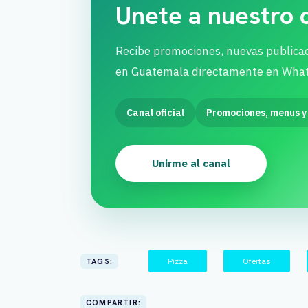
Unete a nuestro
Recibe promociones, nuevas publica
en Guatemala directamente en Wha
Canal oficial
Promociones, menus y
Unirme al canal
Pizza
Ofertas
TAGS:
COMPARTIR: