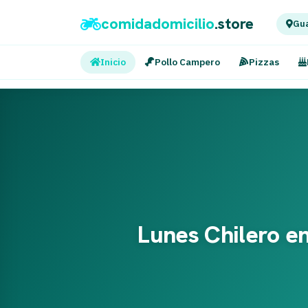
comidadomicilio
.store
Gua
Inicio
Pollo Campero
Pizzas
Lunes Chilero en