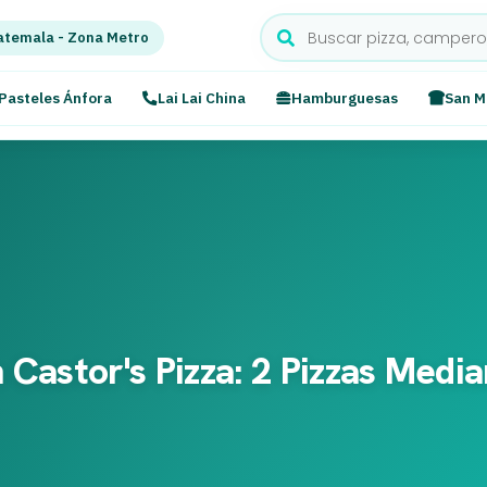
temala - Zona Metro
Pasteles Ánfora
Lai Lai China
Hamburguesas
San M
 Castor's Pizza: 2 Pizzas Medi