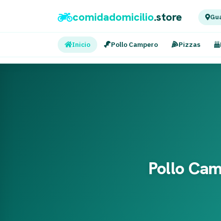
comidadomicilio
.store
Gua
Inicio
Pollo Campero
Pizzas
Pollo Cam