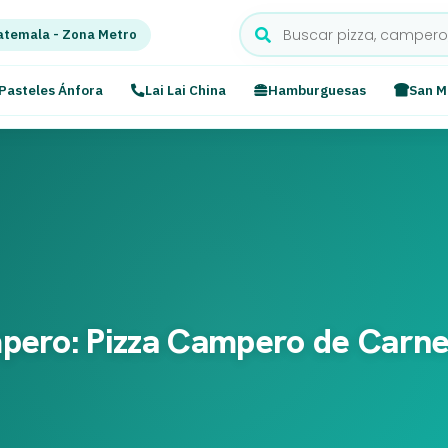
temala - Zona Metro
Pasteles Ánfora
Lai Lai China
Hamburguesas
San M
pero: Pizza Campero de Carn