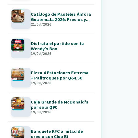
Catálogo de Pasteles Ánfora
Guatemala 2026: Precios y
Menú a Domicilio
21/Jul/2026
Disfruta el partido con tu
Wendy's Box
19/Jul/2026
Pizza 4 Estaciones Extrema
+ Palitroques por Q64.50
19/Jul/2026
Caja Grande de McDonald's
por solo Q90
19/Jul/2026
Banquete KFC a mitad de
precio con Club Bi