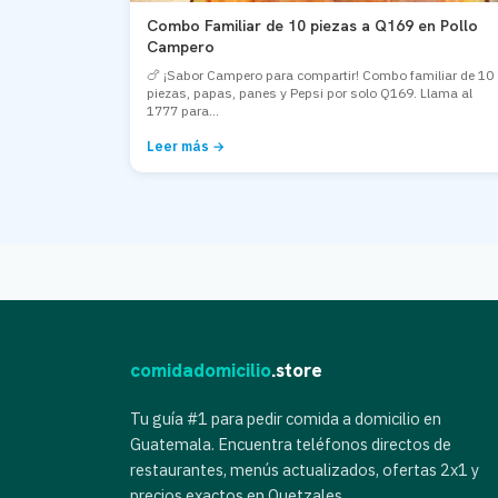
Combo Familiar de 10 piezas a Q169 en Pollo
Campero
🍗 ¡Sabor Campero para compartir! Combo familiar de 10
piezas, papas, panes y Pepsi por solo Q169. Llama al
1777 para...
Leer más →
comidadomicilio
.store
Tu guía #1 para pedir comida a domicilio en
Guatemala. Encuentra teléfonos directos de
restaurantes, menús actualizados, ofertas 2x1 y
precios exactos en Quetzales.