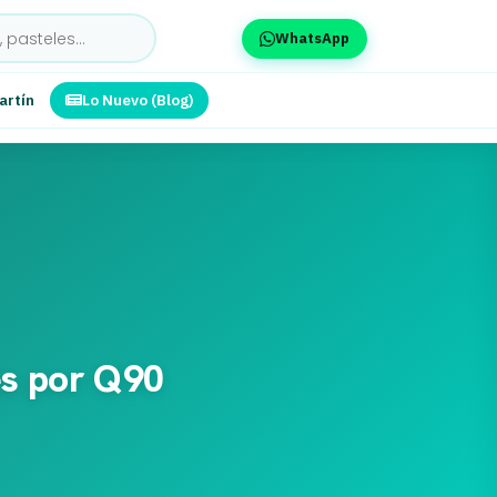
WhatsApp
artín
Lo Nuevo (Blog)
es por Q90