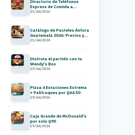
Directorio de Teléfonos
Express de Comida a
Domicilio en Guatemala 2026
21/Jul/2026
Catálogo de Pasteles Ánfora
Guatemala 2026: Precios y
Menú a Domicilio
21/Jul/2026
Disfruta el partido con tu
Wendy's Box
19/Jul/2026
Pizza 4 Estaciones Extrema
+ Palitroques por Q64.50
19/Jul/2026
Caja Grande de McDonald's
por solo Q90
19/Jul/2026