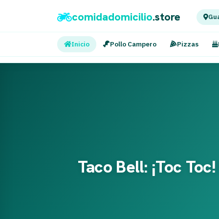
comidadomicilio
.store
Gua
Inicio
Pollo Campero
Pizzas
Taco Bell: ¡Toc Toc