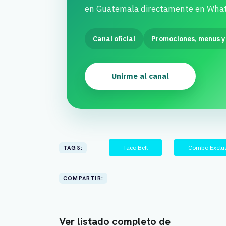
en Guatemala directamente en Wha
Canal oficial
Promociones, menus y
Unirme al canal
Taco Bell
Combo Exclu
TAGS:
COMPARTIR:
Ver listado completo de