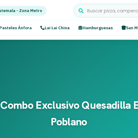
temala - Zona Metro
Pasteles Ánfora
Lai Lai China
Hamburguesas
San M
! Combo Exclusivo Quesadilla 
Poblano