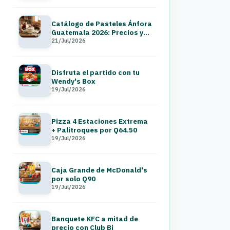
Catálogo de Pasteles Ánfora
Guatemala 2026: Precios y
Menú a Domicilio
21/Jul/2026
Disfruta el partido con tu
Wendy's Box
19/Jul/2026
Pizza 4 Estaciones Extrema
+ Palitroques por Q64.50
19/Jul/2026
Caja Grande de McDonald's
por solo Q90
19/Jul/2026
Banquete KFC a mitad de
precio con Club Bi