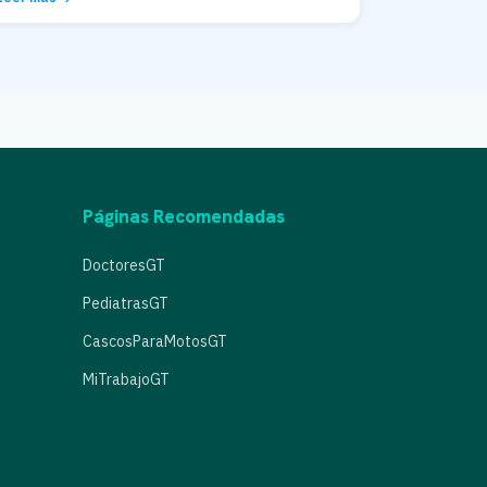
Páginas Recomendadas
DoctoresGT
PediatrasGT
CascosParaMotosGT
MiTrabajoGT