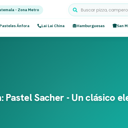
temala - Zona Metro
Pasteles Ánfora
Lai Lai China
Hamburguesas
San M
: Pastel Sacher - Un clásico e