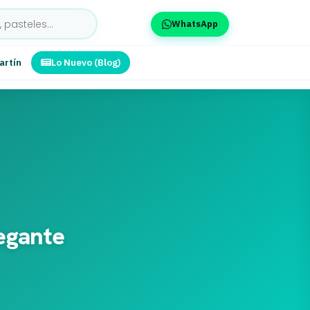
WhatsApp
artín
Lo Nuevo (Blog)
legante