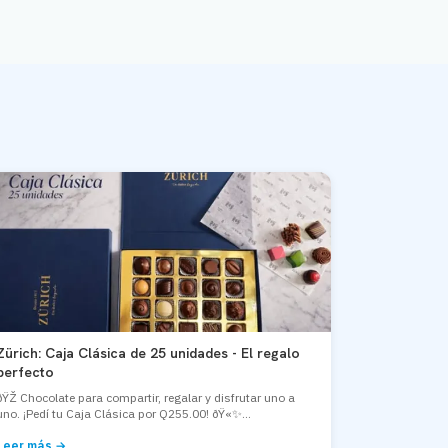
Zürich: Caja Clásica de 25 unidades - El regalo
perfecto
ðŸŽ Chocolate para compartir, regalar y disfrutar uno a
uno. ¡Pedí tu Caja Clásica por Q255.00! ðŸ«✨...
Leer más →