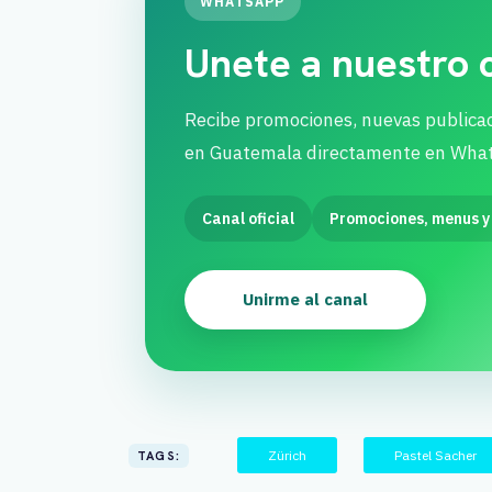
WHATSAPP
Unete a nuestro
Recibe promociones, nuevas publica
en Guatemala directamente en Wha
Canal oficial
Promociones, menus y
Unirme al canal
Zürich
Pastel Sacher
TAGS: