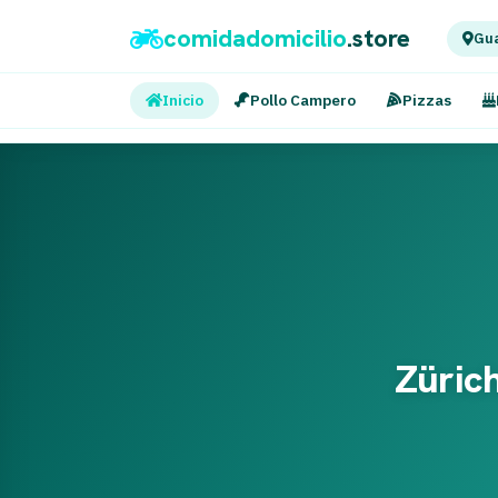
comidadomicilio
.store
Gua
Inicio
Pollo Campero
Pizzas
Zürich