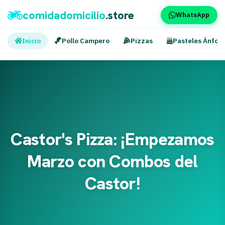
comidadomicilio
.store
WhatsApp
Inicio
Pollo Campero
Pizzas
Pasteles Ánfor
Castor's Pizza: ¡Empezamos
Marzo con Combos del
Castor!