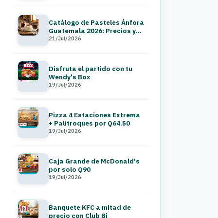
Catálogo de Pasteles Ánfora
Guatemala 2026: Precios y
Menú a Domicilio
21/Jul/2026
Disfruta el partido con tu
Wendy's Box
19/Jul/2026
Pizza 4 Estaciones Extrema
+ Palitroques por Q64.50
19/Jul/2026
Caja Grande de McDonald's
por solo Q90
19/Jul/2026
Banquete KFC a mitad de
precio con Club Bi