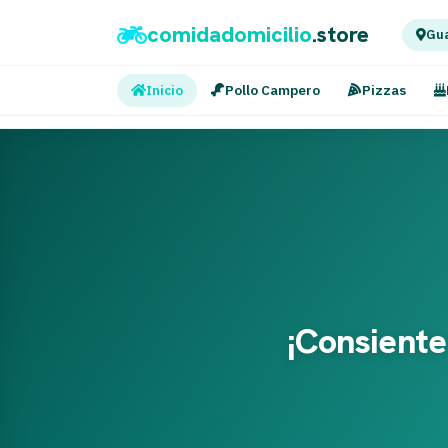
comidadomicilio
.store
Gua
Inicio
Pollo Campero
Pizzas
¡Consiente