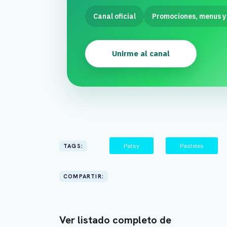
Canal oficial
Promociones, menus y
Unirme al canal
Patsy
Pasteles
TAGS:
COMPARTIR:
Ver listado completo de