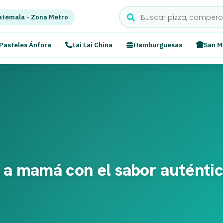
temala - Zona Metro
Pasteles Ánfora
Lai Lai China
Hamburguesas
San M
 a mamá con el sabor auténtic