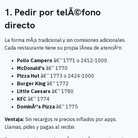
1. Pedir por telÃ©fono
directo
La forma mÃ¡s tradicional y sin comisiones adicionales.
Cada restaurante tiene su propia lÃ­nea de atenciÃ³n:
Pollo Campero
â€” 1771 o 2412-1000
McDonald's
â€” 1770
Pizza Hut
â€” 1773 o 2424-1000
Burger King
â€” 1772
Little Caesars
â€” 1780
KFC
â€” 1774
DominÃ³'s Pizza
â€” 1775
Ventaja:
Sin recargos ni precios inflados por apps.
Llamas, pides y pagas al recibir.