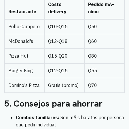
Costo
Pedido mÃ­
Restaurante
delivery
nimo
Pollo Campero
Q10-Q15
Q50
McDonald's
Q12-Q18
Q60
Pizza Hut
Q15-Q20
Q80
Burger King
Q12-Q15
Q55
Domino's Pizza
Gratis (promo)
Q70
5. Consejos para ahorrar
Combos familiares:
Son mÃ¡s baratos por persona
que pedir individual