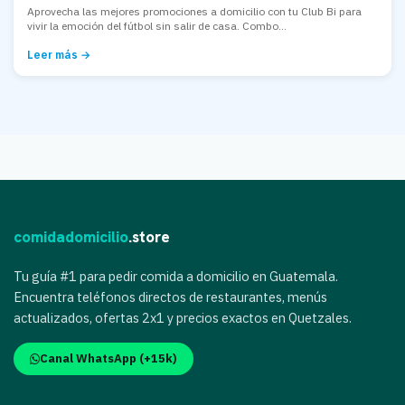
Aprovecha las mejores promociones a domicilio con tu Club Bi para
vivir la emoción del fútbol sin salir de casa. Combo...
Leer más →
comidadomicilio
.store
Tu guía #1 para pedir comida a domicilio en Guatemala.
Encuentra teléfonos directos de restaurantes, menús
actualizados, ofertas 2x1 y precios exactos en Quetzales.
Canal WhatsApp (+15k)