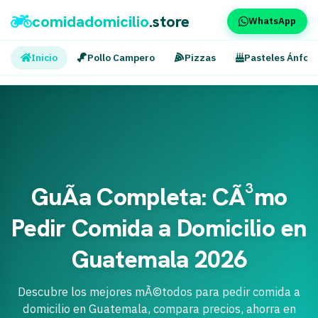
comidadomicilio
.store
WhatsApp
Inicio
Pollo Campero
Pizzas
Pasteles Ánfor
GuÃ­a Completa: CÃ³mo
Pedir Comida a Domicilio en
Guatemala 2026
Descubre los mejores mÃ©todos para pedir comida a
domicilio en Guatemala, compara precios, ahorra en