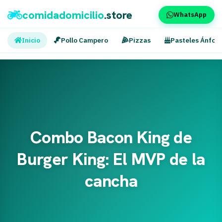
comidadomicilio
.store
WhatsApp
Inicio
Pollo Campero
Pizzas
Pasteles Ánfor
Combo Bacon King de
Burger King: El MVP de la
cancha