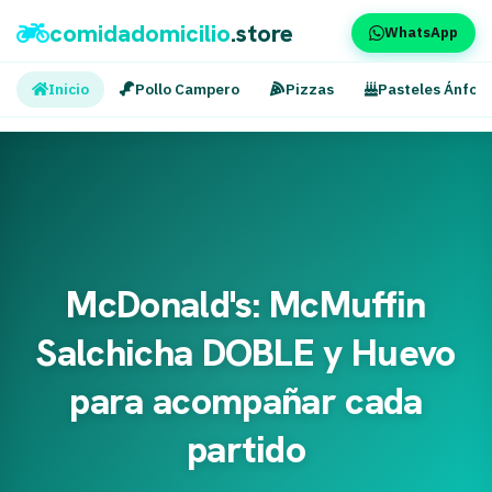
comidadomicilio
.store
WhatsApp
Inicio
Pollo Campero
Pizzas
Pasteles Ánfor
McDonald's: McMuffin
Salchicha DOBLE y Huevo
para acompañar cada
partido