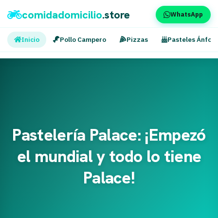
comidadomicilio
.store
WhatsApp
Inicio
Pollo Campero
Pizzas
Pasteles Ánfor
Pastelería Palace: ¡Empezó
el mundial y todo lo tiene
Palace!