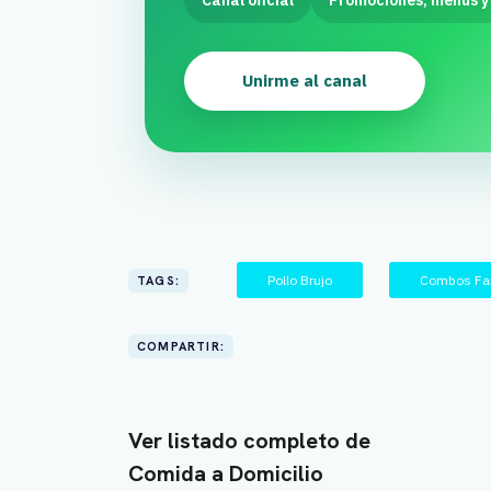
Canal oficial
Promociones, menus y
Unirme al canal
Pollo Brujo
Combos Fam
TAGS:
COMPARTIR:
Ver listado completo de
Comida a Domicilio