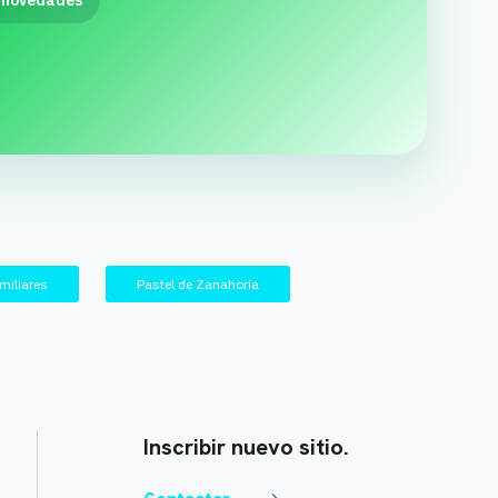
 novedades
iliares
Pastel de Zanahoria
Inscribir nuevo sitio.