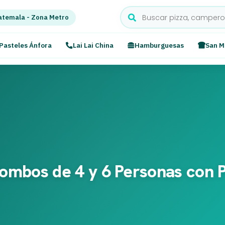
temala - Zona Metro
Pasteles Ánfora
Lai Lai China
Hamburguesas
San M
Combos de 4 y 6 Personas con P