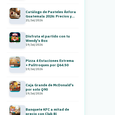
Catálogo de Pasteles Ánfora
Guatemala 2026: Precios y
Menú a Domicilio
21/Jul/2026
Disfruta el partido con tu
Wendy's Box
19/Jul/2026
Pizza 4 Estaciones Extrema
+ Palitroques por Q64.50
19/Jul/2026
Caja Grande de McDonald's
por solo Q90
19/Jul/2026
Banquete KFC a mitad de
precio con Club Bi