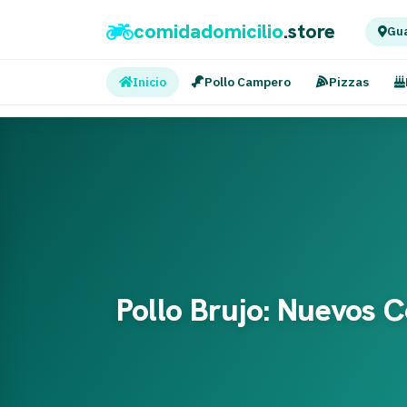
comidadomicilio
.store
Gua
Inicio
Pollo Campero
Pizzas
Pollo Brujo: Nuevos 