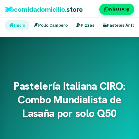
comidadomicilio
.store
WhatsApp
Inicio
Pollo Campero
Pizzas
Pasteles Ánfor
Pastelería Italiana CIRO:
Combo Mundialista de
Lasaña por solo Q50