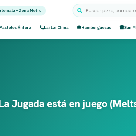
temala - Zona Metro
Pasteles Ánfora
Lai Lai China
Hamburguesas
San M
 La Jugada está en juego (Melts