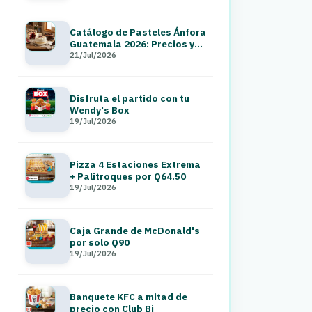
Catálogo de Pasteles Ánfora
Guatemala 2026: Precios y
Menú a Domicilio
21/Jul/2026
Disfruta el partido con tu
Wendy's Box
19/Jul/2026
Pizza 4 Estaciones Extrema
+ Palitroques por Q64.50
19/Jul/2026
Caja Grande de McDonald's
por solo Q90
19/Jul/2026
Banquete KFC a mitad de
precio con Club Bi