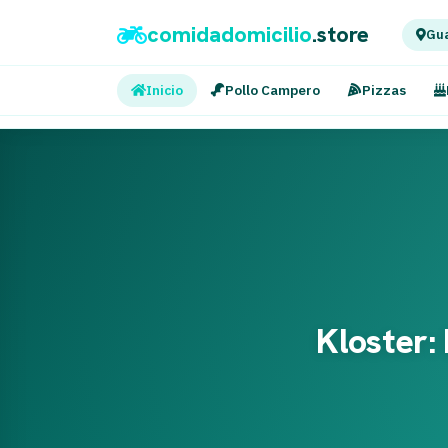
comidadomicilio
.store
Gua
Inicio
Pollo Campero
Pizzas
Kloster: