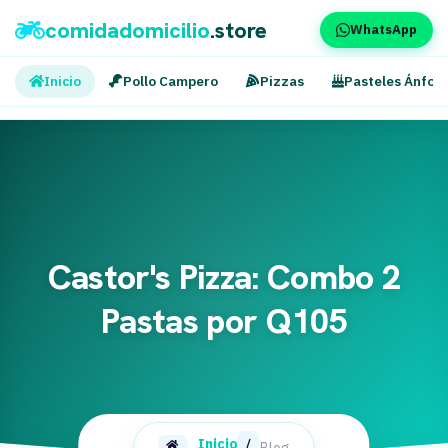
comidadomicilio
.store
WhatsApp
Inicio
Pollo Campero
Pizzas
Pasteles Ánfor
Castor's Pizza: Combo 2
Pastas por Q105
Inicio
/
Blog