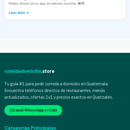
Pídela directo en tu app de delivery favorita. 🍔🍟...
Leer más →
comidadomicilio
.store
Tu guía #1 para pedir comida a domicilio en Guatemala.
Encuentra teléfonos directos de restaurantes, menús
actualizados, ofertas 2x1 y precios exactos en Quetzales.
Canal WhatsApp (+15k)
Categorías Principales