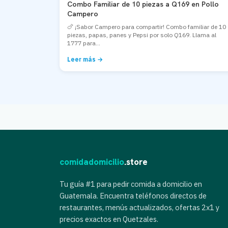
Combo Familiar de 10 piezas a Q169 en Pollo
Campero
🍗 ¡Sabor Campero para compartir! Combo familiar de 10
piezas, papas, panes y Pepsi por solo Q169. Llama al
1777 para...
Leer más →
comidadomicilio
.store
Tu guía #1 para pedir comida a domicilio en
Guatemala. Encuentra teléfonos directos de
restaurantes, menús actualizados, ofertas 2x1 y
precios exactos en Quetzales.