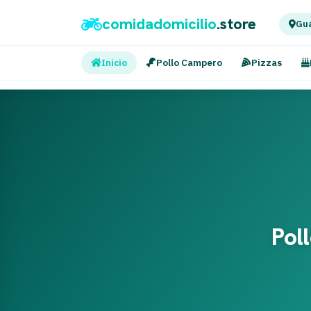
comidadomicilio
.store
Gua
Inicio
Pollo Campero
Pizzas
Pol