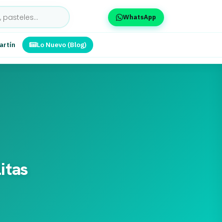
WhatsApp
artín
Lo Nuevo (Blog)
itas