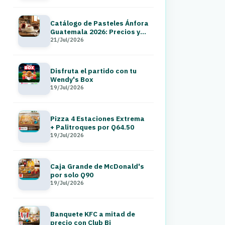
Catálogo de Pasteles Ánfora
Guatemala 2026: Precios y
Menú a Domicilio
21/Jul/2026
Disfruta el partido con tu
Wendy's Box
19/Jul/2026
Pizza 4 Estaciones Extrema
+ Palitroques por Q64.50
19/Jul/2026
Caja Grande de McDonald's
por solo Q90
19/Jul/2026
Banquete KFC a mitad de
precio con Club Bi