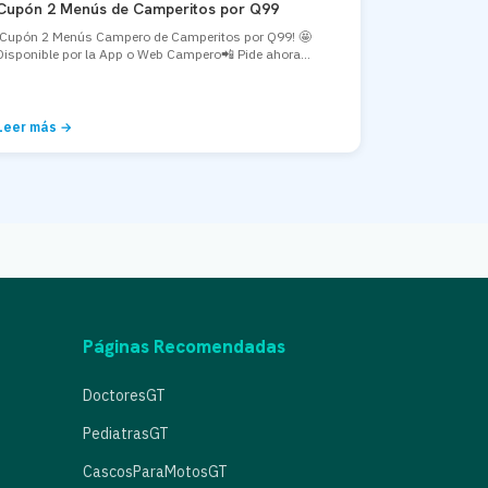
Cupón 2 Menús de Camperitos por Q99
¡Cupón 2 Menús Campero de Camperitos por Q99! 🤩
Disponible por la App o Web Campero📲 Pide ahora...
Leer más →
Páginas Recomendadas
DoctoresGT
PediatrasGT
CascosParaMotosGT