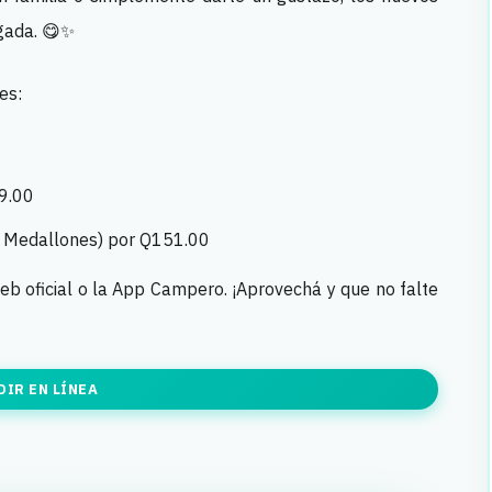
gada. 😋✨
es:
9.00
o Medallones) por Q151.00
web oficial o la App Campero. ¡Aprovechá y que no falte
DIR EN LÍNEA