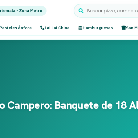
temala - Zona Metro
Pasteles Ánfora
Lai Lai China
Hamburguesas
San M
lo Campero: Banquete de 18 Al