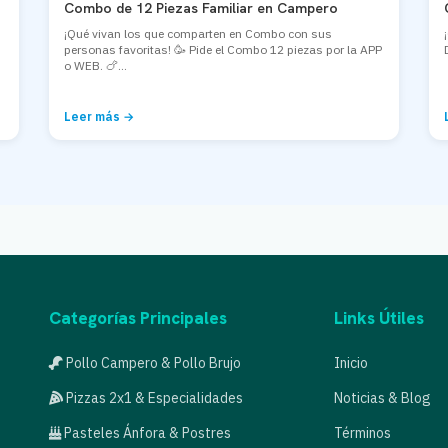
Combo de 12 Piezas Familiar en Campero
¡Qué vivan los que comparten en Combo con sus
personas favoritas! 🥳 Pide el Combo 12 piezas por la APP
o WEB. 🍗...
Leer más →
Categorías Principales
Links Útiles
Pollo Campero & Pollo Brujo
Inicio
Pizzas 2x1 & Especialidades
Noticias & Blog
Pasteles Ánfora & Postres
Términos