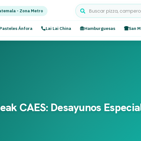
temala - Zona Metro
Pasteles Ánfora
Lai Lai China
Hamburguesas
San M
teak CAES: Desayunos Especia