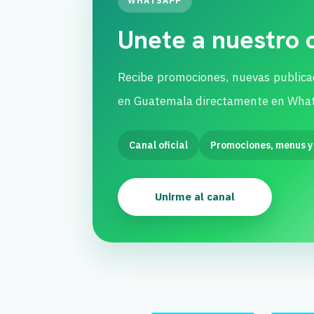
WHATSAPP
Unete a nuestro
Recibe promociones, nuevas publica
en Guatemala directamente en Wha
Canal oficial
Promociones, menus y
Unirme al canal