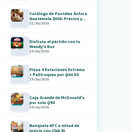
Catálogo de Pasteles Ánfora
Guatemala 2026: Precios y
Menú a Domicilio
21/Jul/2026
Disfruta el partido con tu
Wendy's Box
19/Jul/2026
Pizza 4 Estaciones Extrema
+ Palitroques por Q64.50
19/Jul/2026
Caja Grande de McDonald's
por solo Q90
19/Jul/2026
Banquete KFC a mitad de
precio con Club Bi