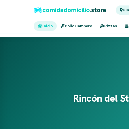
comidadomicilio
.store
Gua
Inicio
Pollo Campero
Pizzas
Rincón del S