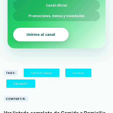
Canal oficial
Promociones, menus y novedades
Unirme al canal
FutbolYComida
Combos
TAGS:
DeliveryGT
COMPARTIR:
Ver listado completo de Comida a Domicilio