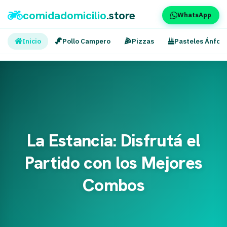
comidadomicilio
.store
WhatsApp
Inicio
Pollo Campero
Pizzas
Pasteles Ánfor
La Estancia: Disfrutá el
Partido con los Mejores
Combos