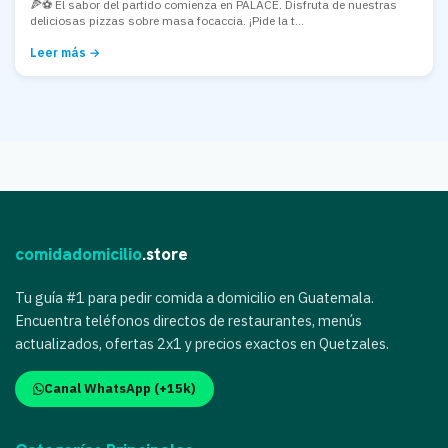
🍕⚽ El sabor del partido comienza en PALACE. Disfruta de nuestras
deliciosas pizzas sobre masa focaccia. ¡Pide la t...
Leer más →
comidadomicilio
.store
Tu guía #1 para pedir comida a domicilio en Guatemala.
Encuentra teléfonos directos de restaurantes, menús
actualizados, ofertas 2x1 y precios exactos en Quetzales.
Canal WhatsApp (+15k)