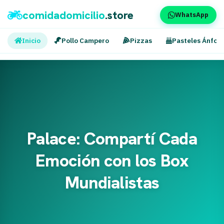
comidadomicilio
.store
WhatsApp
Inicio
Pollo Campero
Pizzas
Pasteles Ánfor
Palace: Compartí Cada
Emoción con los Box
Mundialistas