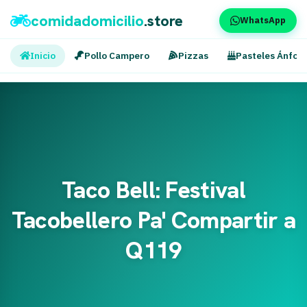
comidadomicilio
.store
WhatsApp
Inicio
Pollo Campero
Pizzas
Pasteles Ánfor
Taco Bell: Festival
Tacobellero Pa' Compartir a
Q119