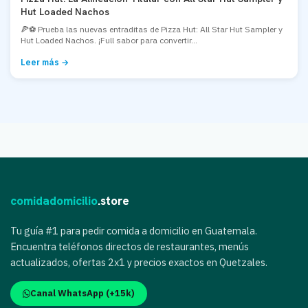
Hut Loaded Nachos
🍕⚽ Prueba las nuevas entraditas de Pizza Hut: All Star Hut Sampler y
Hut Loaded Nachos. ¡Full sabor para convertir...
Leer más →
comidadomicilio
.store
Tu guía #1 para pedir comida a domicilio en Guatemala.
Encuentra teléfonos directos de restaurantes, menús
actualizados, ofertas 2x1 y precios exactos en Quetzales.
Canal WhatsApp (+15k)