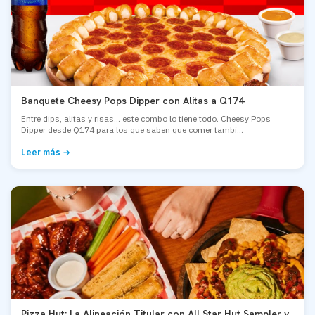
Banquete Cheesy Pops Dipper con Alitas a Q174
Entre dips, alitas y risas... este combo lo tiene todo. Cheesy Pops
Dipper desde Q174 para los que saben que comer tambi...
Leer más →
Pizza Hut: La Alineación Titular con All Star Hut Sampler y