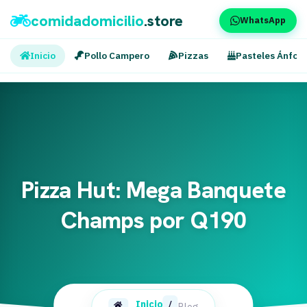
comidadomicilio
.store
WhatsApp
Inicio
Pollo Campero
Pizzas
Pasteles Ánfor
Pizza Hut: Mega Banquete
Champs por Q190
Inicio
/
Blog