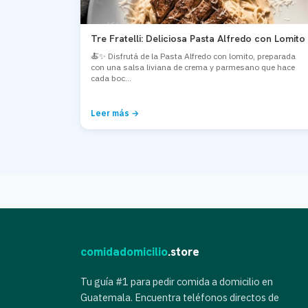
Tre Fratelli: Deliciosa Pasta Alfredo con Lomito
🍝✨ Disfrutá de la Pasta Alfredo con lomito, preparada
con una salsa liviana de crema y parmesano que hace
cada boc...
Leer más →
comidadomicilio
.store
Tu guía #1 para pedir comida a domicilio en
Guatemala. Encuentra teléfonos directos de