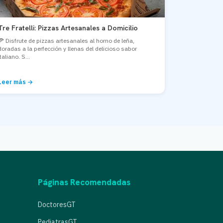
Tre Fratelli: Pizzas Artesanales a Domicilio
🍕 Disfrute de pizzas artesanales al horno de leña,
doradas a la perfección y llenas del delicioso sabor
italiano. S...
Leer más →
Páginas Recomendadas
DoctoresGT
PediatrasGT