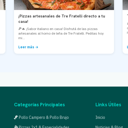
¡Pizzas artesanales de Tre Fratelli directo a tu
casa!
🍕🔥 ¡Sabor italiano en casa! Disfrutá de las pizzas
artesanales al horno de leña de Tre Fratelli. Pedilas hoy
mi...
Leer más →
Categorías Principales
Links Útiles
Pollo Campero & Pollo Brujo
Inicio
Pizzas 2x1 & Especialidades
Noticias & Blog