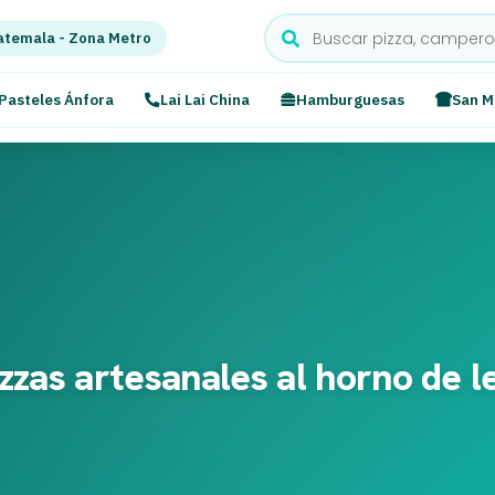
temala - Zona Metro
Pasteles Ánfora
Lai Lai China
Hamburguesas
San M
Pizzas artesanales al horno de l