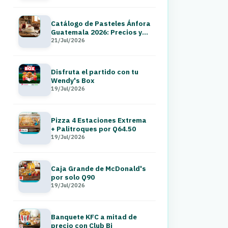
Catálogo de Pasteles Ánfora
Guatemala 2026: Precios y
Menú a Domicilio
21/Jul/2026
Disfruta el partido con tu
Wendy's Box
19/Jul/2026
Pizza 4 Estaciones Extrema
+ Palitroques por Q64.50
19/Jul/2026
Caja Grande de McDonald's
por solo Q90
19/Jul/2026
Banquete KFC a mitad de
precio con Club Bi