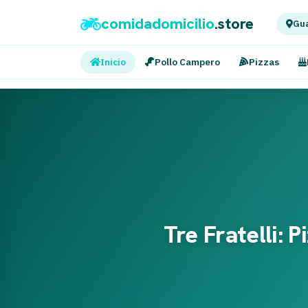
comidadomicilio
.store
Gua
Inicio
Pollo Campero
Pizzas
Tre Fratelli: 