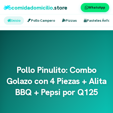
comidadomicilio
.store
WhatsApp
Inicio
Pollo Campero
Pizzas
Pasteles Ánfor
Pollo Pinulito: Combo
Golazo con 4 Piezas + Alita
BBQ + Pepsi por Q125