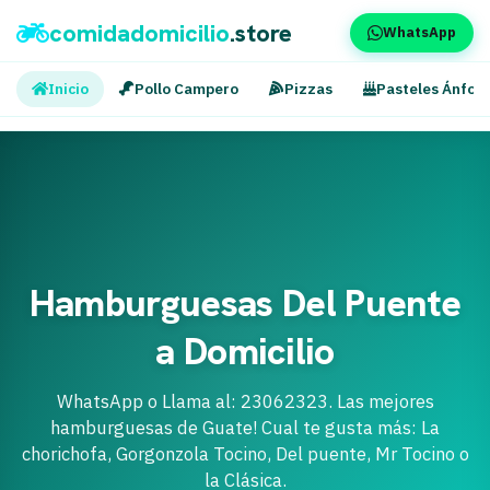
comidadomicilio
.store
WhatsApp
Inicio
Pollo Campero
Pizzas
Pasteles Ánfor
Hamburguesas Del Puente
a Domicilio
WhatsApp o Llama al: 23062323. Las mejores
hamburguesas de Guate! Cual te gusta más: La
chorichofa, Gorgonzola Tocino, Del puente, Mr Tocino o
la Clásica.