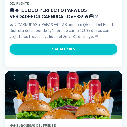
DEL PUENTE
🍔🔥 ¡EL DUO PERFECTO PARA LOS
VERDADEROS CARNUDA LOVERS! 🔥🍔 2
Carnudas + Papas por Q65
🔥 2 CARNUDAS + PAPAS FRITAS por solo Q65 en Del Puente.
Disfrutá del sabor de 1/4 libra de carne 100% de res con
vegetales frescos. Válido del 26 al 31 de mayo. 🍔
Ver artículo
HAMBURGUESAS DEL PUENTE