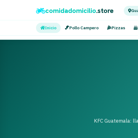
comidadomicilio
.store
Gua
Inicio
Pollo Campero
Pizzas
KFC Guatemala: lla