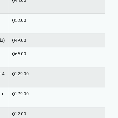
Q44.00
Q52.00
da)
Q49.00
Q65.00
+ 4
Q129.00
 +
Q179.00
Q12.00