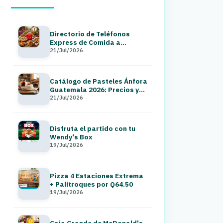
Directorio de Teléfonos
Express de Comida a
Domicilio en Guatemala 2026
21/Jul/2026
Catálogo de Pasteles Ánfora
Guatemala 2026: Precios y
Menú a Domicilio
21/Jul/2026
Disfruta el partido con tu
Wendy's Box
19/Jul/2026
Pizza 4 Estaciones Extrema
+ Palitroques por Q64.50
19/Jul/2026
Caja Grande de McDonald's