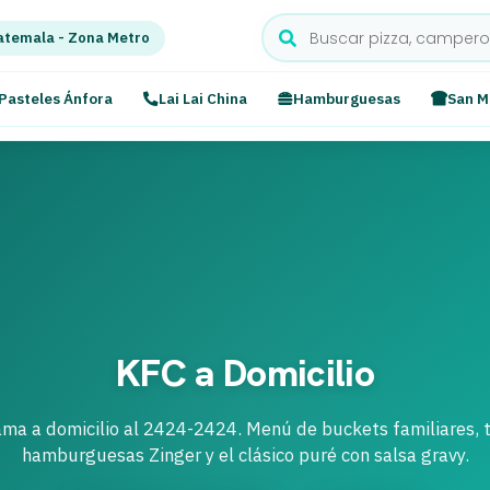
temala - Zona Metro
Pasteles Ánfora
Lai Lai China
Hamburguesas
San M
KFC a Domicilio
ma a domicilio al 2424-2424. Menú de buckets familiares, tir
hamburguesas Zinger y el clásico puré con salsa gravy.