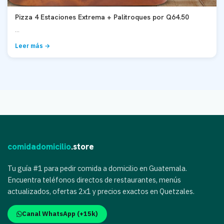
Pizza 4 Estaciones Extrema + Palitroques por Q64.50
...
Leer más →
comidadomicilio
.store
Tu guía #1 para pedir comida a domicilio en Guatemala.
Encuentra teléfonos directos de restaurantes, menús
actualizados, ofertas 2x1 y precios exactos en Quetzales.
Canal WhatsApp (+15k)