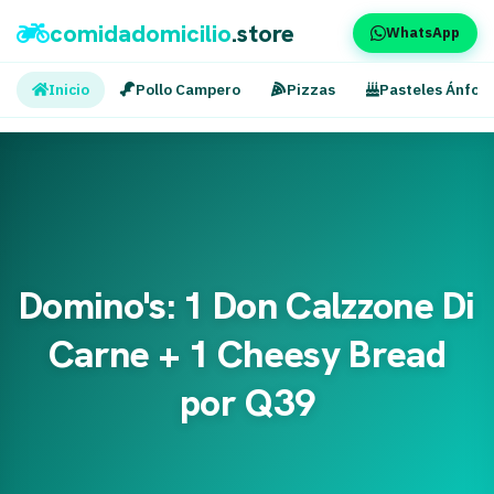
comidadomicilio
.store
WhatsApp
Inicio
Pollo Campero
Pizzas
Pasteles Ánfor
Domino's: 1 Don Calzzone Di
Carne + 1 Cheesy Bread
por Q39