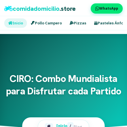
comidadomicilio
.store
WhatsApp
Inicio
Pollo Campero
Pizzas
Pasteles Ánfor
CIRO: Combo Mundialista
para Disfrutar cada Partido
Inicio
/
Blog