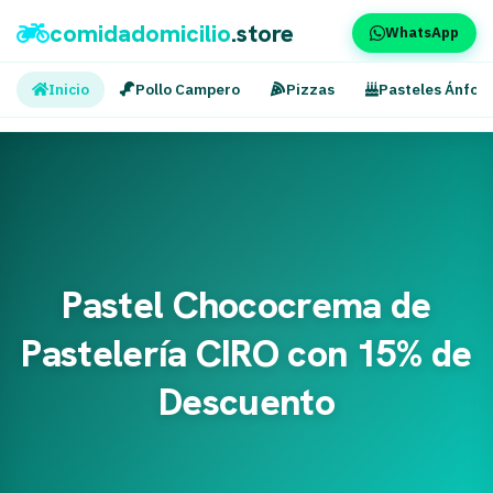
comidadomicilio
.store
WhatsApp
Inicio
Pollo Campero
Pizzas
Pasteles Ánfor
Pastel Chococrema de
Pastelería CIRO con 15% de
Descuento