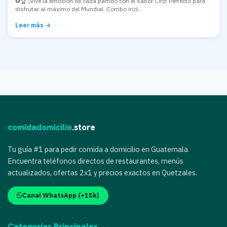
⚽🏆 ¡Vive la emoción de cada partido con el sabor Ciro! Perfecto para
disfrutar al máximo del Mundial. Combo incl...
Leer más →
comidadomicilio
.store
Tu guía #1 para pedir comida a domicilio en Guatemala.
Encuentra teléfonos directos de restaurantes, menús
actualizados, ofertas 2x1 y precios exactos en Quetzales.
Canal WhatsApp (+15k)
Categorías Principales